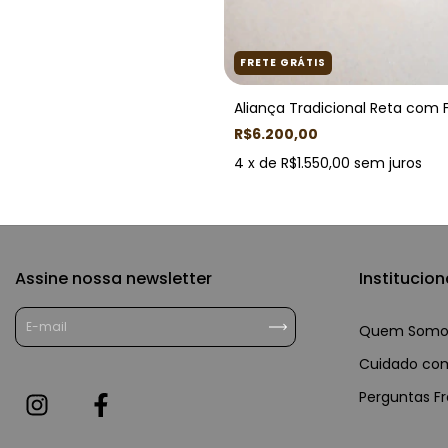
FRETE GRÁTIS
Aliança Tradicional Reta com F
R$6.200,00
4
x de
R$1.550,00
sem juros
Assine nossa newsletter
Institucion
Quem Somo
Cuidado com
Perguntas F