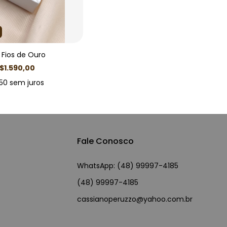
 Fios de Ouro
$1.590,00
50
sem juros
Fale Conosco
(48) 99997-4185
cassianoperuzzo@yahoo.com.br