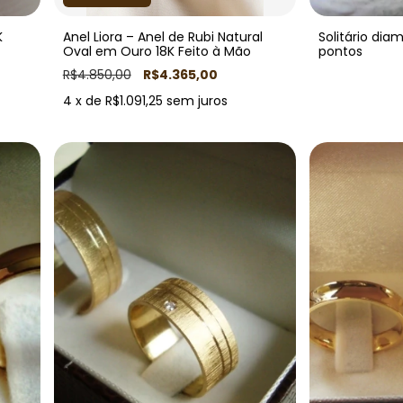
K
Anel Liora – Anel de Rubi Natural
Solitário dia
Oval em Ouro 18K Feito à Mão
pontos
R$4.850,00
R$4.365,00
4
x de
R$1.091,25
sem juros