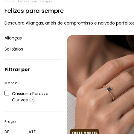
Início
.
Felizes para sempre
Felizes para sempre
Descubra Alianças, anéis de compromisso e noivado perfeitos
Alianças
Solitários
Filtrar por
Marca
Cassiano Peruzzo
Ourives
(7)
Preço
DE
ATÉ
FRETE GRÁTIS