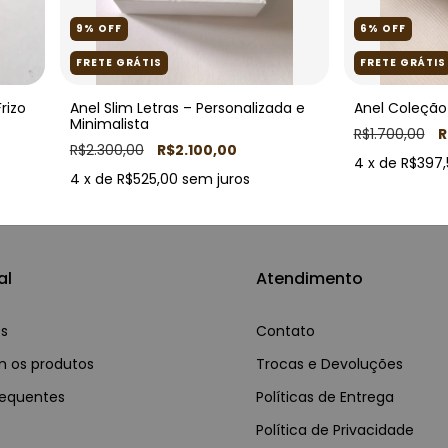
9
%
OFF
6
%
OFF
FRETE GRÁTIS
FRETE GRÁTIS
rizo
Anel Slim Letras – Personalizada e
Anel Coleção
Minimalista
R$1.700,00
R
R$2.300,00
R$2.100,00
4
x de
R$397,
4
x de
R$525,00
sem juros
al
Atendimento
s
Contato
 os produtos
Trocas e Devoluções
requentes
Políticas de Entrega
Política de Privacidade