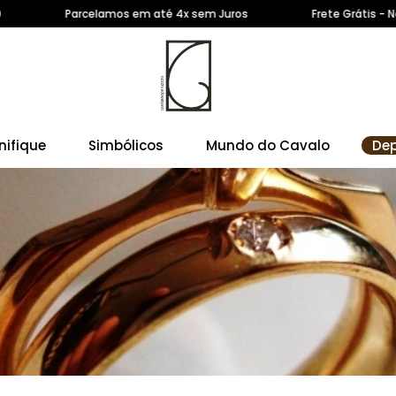
s em até 4x sem Juros
Frete Grátis - Nas compras acima de 
nifique
Simbólicos
Mundo do Cavalo
De