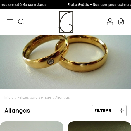
em até 4x sem Juros
Frete Grátis - Nas compras acima de R$
0
Início
.
Felizes para sempre
.
Alianças
Alianças
FILTRAR